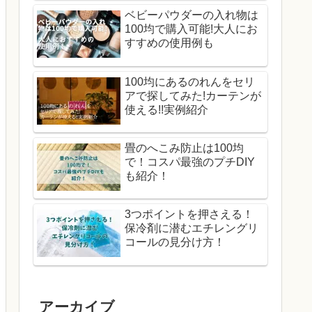
ベビーパウダーの入れ物は
100均で購入可能!大人にお
すすめの使用例も
100均にあるのれんをセリ
アで探してみた!カーテンが
使える!!実例紹介
畳のへこみ防止は100均
で！コスパ最強のプチDIY
も紹介！
3つポイントを押さえる！
保冷剤に潜むエチレングリ
コールの見分け方！
アーカイブ