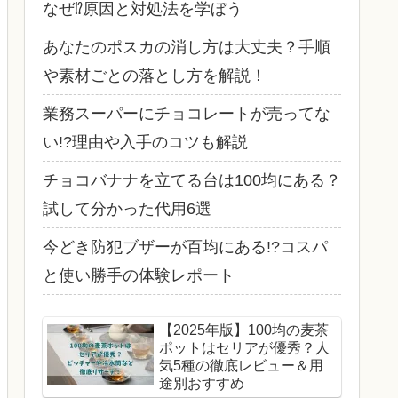
なぜ⁉原因と対処法を学ぼう
あなたのポスカの消し方は大丈夫？手順
や素材ごとの落とし方を解説！
業務スーパーにチョコレートが売ってな
い!?理由や入手のコツも解説
チョコバナナを立てる台は100均にある？
試して分かった代用6選
今どき防犯ブザーが百均にある!?コスパ
と使い勝手の体験レポート
【2025年版】100均の麦茶
ポットはセリアが優秀？人
気5種の徹底レビュー＆用
途別おすすめ