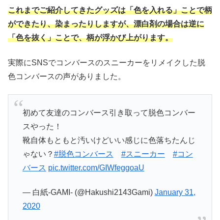
これまでご紹介してきたグッズは「色を入れる」ことで柄
ができたり、染まったりしますが、漂白剤の場合は逆に
「色を抜く」ことで、柄が浮かび上がります。
実際にSNSでコンバースのスニーカーをリメイクした脱
色コンバースの声がありました。
初めて友達のコンバース引き取って脱色コンバー
スやった！
靴自体もともと汚いけどいい感じに色落ちたんじ
ゃない？
#脱色コンバース
#スニーカー
#コン
バース
pic.twitter.com/GIWfeggoaU
— 白紙-GAMI- (@Hakushi2143Gami)
January 31,
2020