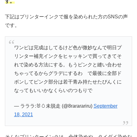
す。
下記はプリンターインクで服を染められた方のSNSの声
です。
ワンピは完成はしてるけど色が微妙なんで明日プ
リンター補充インクをヒャッキンで買ってきてそ
れで染める方法にする。もうピンクと縫い合わせ
ちゃってるからグラデにするわ で最後に全部ド
ボンしてピンク部分は若干青み持たせたぴんくに
なってもいいかなくらいのつもりで
— ラララ:🐰🥚未脱走 (@8rararariru)
September
18, 2021
そんなプリンターインクは、全体染めや、タイダイ染めな