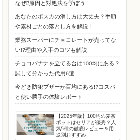
なぜ⁉原因と対処法を学ぼう
あなたのポスカの消し方は大丈夫？手順
や素材ごとの落とし方を解説！
業務スーパーにチョコレートが売ってな
い!?理由や入手のコツも解説
チョコバナナを立てる台は100均にある？
試して分かった代用6選
今どき防犯ブザーが百均にある!?コスパ
と使い勝手の体験レポート
【2025年版】100均の麦茶
ポットはセリアが優秀？人
気5種の徹底レビュー＆用
途別おすすめ