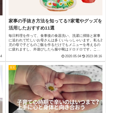
家事の手抜き方法を知ってる?家電やグッズを
活用したおすすめ11選
イ
毎日料理を作って、食事後の食器洗い、洗濯に掃除と家事
も
に追われて忙しいお母さんは多くいらっしゃいます。私も2
た
児の母で子どものご飯を作るだけでもメニューを考えるの
ま
に疲れますし、外遊びしたら服や靴はドロドロです。これ
が毎日続くのですから、家の掃除...
14
2020.05.04
2023.08.16
育児