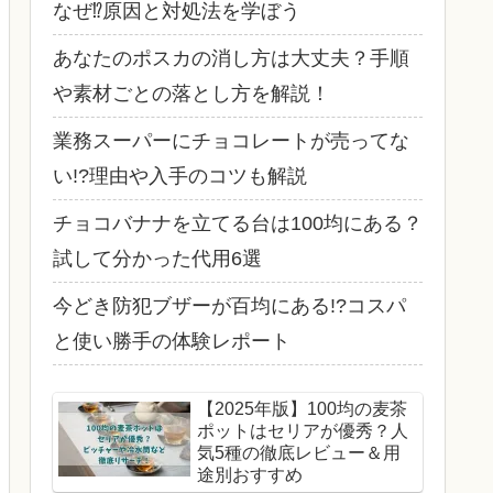
なぜ⁉原因と対処法を学ぼう
あなたのポスカの消し方は大丈夫？手順
や素材ごとの落とし方を解説！
業務スーパーにチョコレートが売ってな
い!?理由や入手のコツも解説
チョコバナナを立てる台は100均にある？
試して分かった代用6選
今どき防犯ブザーが百均にある!?コスパ
と使い勝手の体験レポート
【2025年版】100均の麦茶
ポットはセリアが優秀？人
気5種の徹底レビュー＆用
途別おすすめ