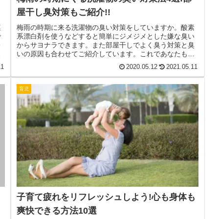
屋干し臭対策もご紹介!!
連
梅雨の時期に来る洗濯物の臭い対策をしていますか。酸素
で
系漂白剤を使うなどすると簡単にジメジメとした嫌な臭い
レ
からサヨナラできます。また部屋干しでよく臭う対策と臭
、
いの原因も合わせてご紹介しています。これであなたも臭
いとさよならしませんか。
11
2020.05.12
2021.05.11
育児
子育て疲れをリフレッシュしよう!心も身体も
爽快できる方法10選