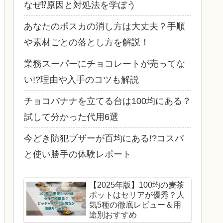
なぜ⁉原因と対処法を学ぼう
あなたのポスカの消し方は大丈夫？手順
や素材ごとの落とし方を解説！
業務スーパーにチョコレートが売ってな
い!?理由や入手のコツも解説
チョコバナナを立てる台は100均にある？
試して分かった代用6選
今どき防犯ブザーが百均にある!?コスパ
と使い勝手の体験レポート
【2025年版】100均の麦茶
ポットはセリアが優秀？人
気5種の徹底レビュー＆用
途別おすすめ