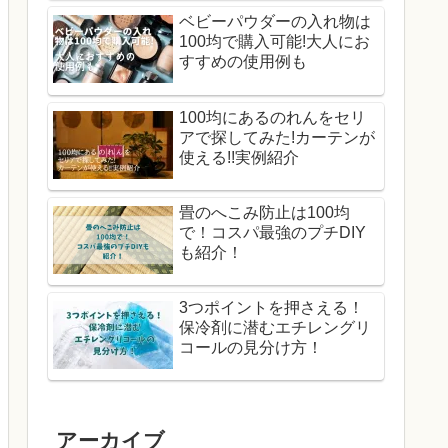
ベビーパウダーの入れ物は
100均で購入可能!大人にお
すすめの使用例も
100均にあるのれんをセリ
アで探してみた!カーテンが
使える!!実例紹介
畳のへこみ防止は100均
で！コスパ最強のプチDIY
も紹介！
3つポイントを押さえる！
保冷剤に潜むエチレングリ
コールの見分け方！
アーカイブ