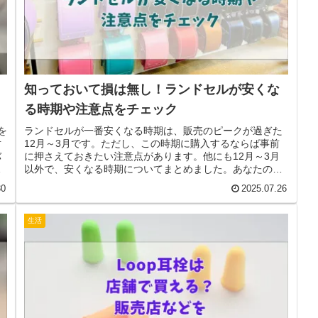
知っておいて損は無し！ランドセルが安くな
る時期や注意点をチェック
を
ランドセルが一番安くなる時期は、販売のピークが過ぎた
対
12月～3月です。ただし、この時期に購入するならば事前
バ
に押さえておきたい注意点があります。他にも12月～3月
説
以外で、安くなる時期についてまとめました。あなたのラ
ン活の参考になれば幸いです。
30
2025.07.26
生活