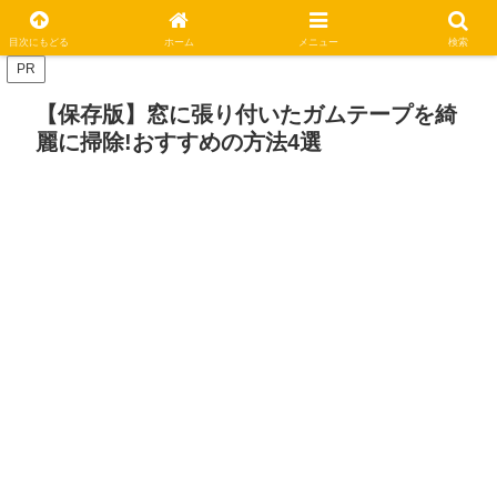
休日はステキな一日にしましょう
目次にもどる
ホーム
メニュー
検索
PR
【保存版】窓に張り付いたガムテープを綺
麗に掃除!おすすめの方法4選