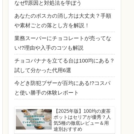
なぜ⁉原因と対処法を学ぼう
あなたのポスカの消し方は大丈夫？手順
や素材ごとの落とし方を解説！
業務スーパーにチョコレートが売ってな
い!?理由や入手のコツも解説
チョコバナナを立てる台は100均にある？
試して分かった代用6選
今どき防犯ブザーが百均にある!?コスパ
と使い勝手の体験レポート
【2025年版】100均の麦茶
ポットはセリアが優秀？人
気5種の徹底レビュー＆用
途別おすすめ