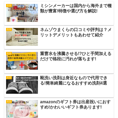
ミシンメーカーは国内から海外まで種
生活
類が豊富!特徴や選び方を解説!
ネムゾウまくらの口コミや評判は？メ
生活
リットデメリットもあわせて紹介
重曹水を沸騰させる!?ひと手間加える
生活
だけで格段に汚れが落ちます!
靴洗い洗剤は身近なもので代用でき
生活
る!簡単綺麗になるおすすめ洗剤4選
amazonのギフト券は出産祝いにおす
生活
すめ!かわいいギフト券あります!