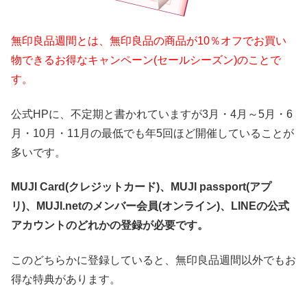
無印良品週間とは、無印良品の商品が
10
％オフ
でお買い
物できるお得なキャンペーン(セールシーズン)のことで
す。
公式HPに、不定期と書かれていますが3月・4月～5月・6
月・10月・11月の最低でも年
5
回ほど開催していることが
多いです。
MUJI Card(クレジットカード)
、
MUJI passport(アプ
リ)
、
MUJI.net
のメンバー会員(オンライン)、
LINE
の公式
アカウントのどれかの登録が必要です。
このどちらかに登録していると、無印良品週間以外でもお
得な特典があります。