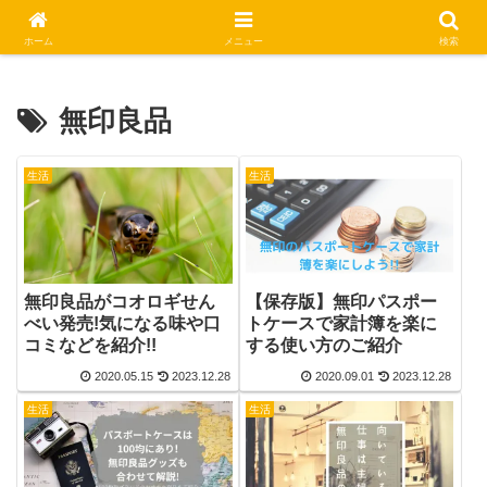
休日はステキな一日にしましょう
ホーム
メニュー
検索
無印良品
生活
生活
無印良品がコオロギせん
【保存版】無印パスポー
べい発売!気になる味や口
トケースで家計簿を楽に
コミなどを紹介!!
する使い方のご紹介
2020.05.15
2023.12.28
2020.09.01
2023.12.28
生活
生活