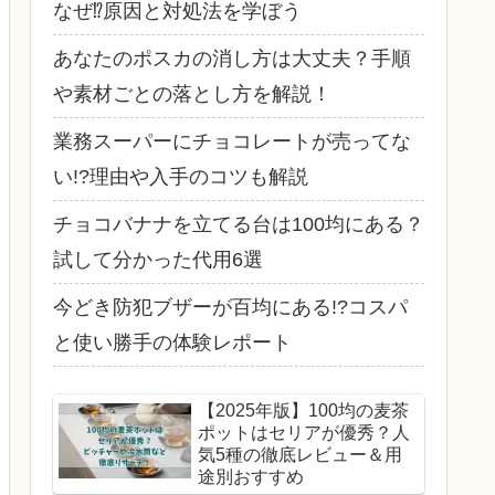
なぜ⁉原因と対処法を学ぼう
あなたのポスカの消し方は大丈夫？手順
や素材ごとの落とし方を解説！
業務スーパーにチョコレートが売ってな
い!?理由や入手のコツも解説
チョコバナナを立てる台は100均にある？
試して分かった代用6選
今どき防犯ブザーが百均にある!?コスパ
と使い勝手の体験レポート
【2025年版】100均の麦茶
ポットはセリアが優秀？人
気5種の徹底レビュー＆用
途別おすすめ