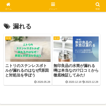
休日はステキな一日にしましょう
ホーム
メニュー
検索
漏れる
生活
生活
ニトリのステンレスボト
無印良品の水筒が漏れる
ルが漏れるのはなぜ⁉原因
噂は本当なの!?口コミから
と対処法を学ぼう
徹底検証してみた!
2026.05.28
2020.12.18
2023.12.28