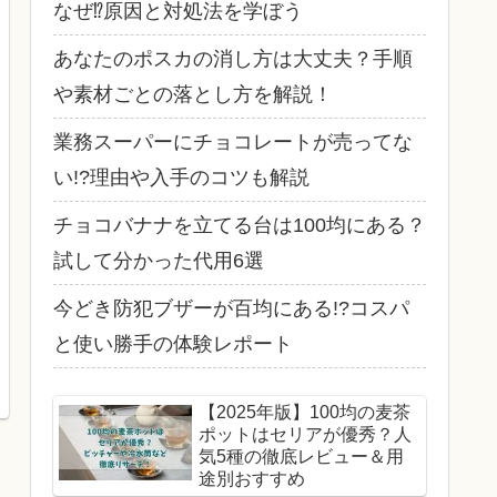
なぜ⁉原因と対処法を学ぼう
あなたのポスカの消し方は大丈夫？手順
や素材ごとの落とし方を解説！
業務スーパーにチョコレートが売ってな
い!?理由や入手のコツも解説
チョコバナナを立てる台は100均にある？
試して分かった代用6選
今どき防犯ブザーが百均にある!?コスパ
と使い勝手の体験レポート
【2025年版】100均の麦茶
ポットはセリアが優秀？人
気5種の徹底レビュー＆用
途別おすすめ