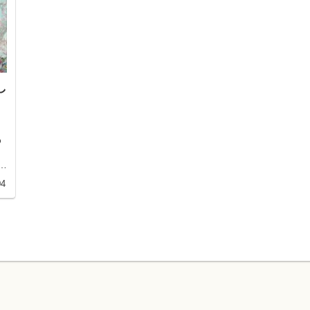
し
わ
き
る
04