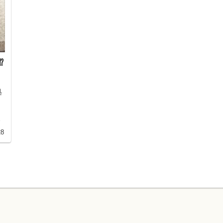
⁉
処
ッ
く
因
28