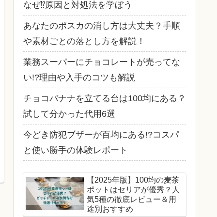
なぜ⁉原因と対処法を学ぼう
あなたのポスカの消し方は大丈夫？手順
や素材ごとの落とし方を解説！
業務スーパーにチョコレートが売ってな
い!?理由や入手のコツも解説
チョコバナナを立てる台は100均にある？
試して分かった代用6選
今どき防犯ブザーが百均にある!?コスパ
と使い勝手の体験レポート
【2025年版】100均の麦茶
ポットはセリアが優秀？人
気5種の徹底レビュー＆用
途別おすすめ