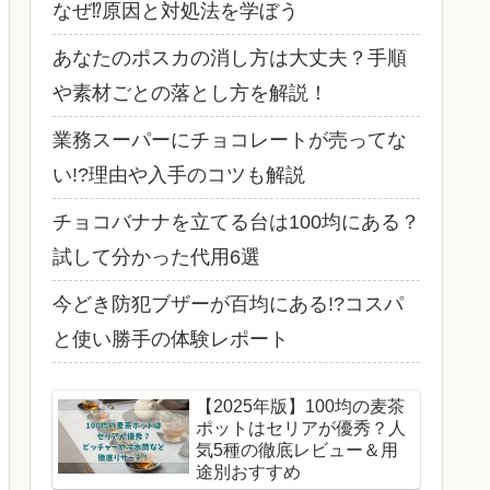
なぜ⁉原因と対処法を学ぼう
あなたのポスカの消し方は大丈夫？手順
や素材ごとの落とし方を解説！
業務スーパーにチョコレートが売ってな
い!?理由や入手のコツも解説
チョコバナナを立てる台は100均にある？
試して分かった代用6選
今どき防犯ブザーが百均にある!?コスパ
と使い勝手の体験レポート
【2025年版】100均の麦茶
ポットはセリアが優秀？人
気5種の徹底レビュー＆用
途別おすすめ